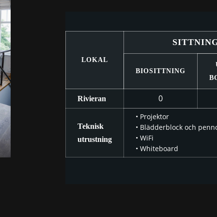
SITTNIN
LOKAL
BIOSITTNING
B
0
Rivieran
• Projektor
Teknisk
• Blädderblock och penn
• WiFi
utrustning
• Whiteboard