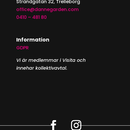
Strandgatan 32, Trelleborg
office@dannegarden.com
0410 – 481 80
Information
GDPR
Vi är medlemmar i Visita och
innehar kollektivavtal.