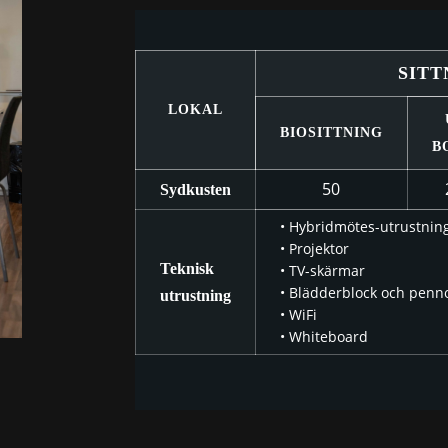
SITT
LOKAL
BIOSITTNING
B
50
Sydkusten
• Hybridmötes-utrustnin
• Projektor
Teknisk
• TV-skärmar
• Blädderblock och penn
utrustning
• WiFi
• Whiteboard