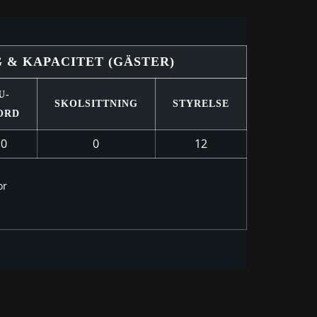
G & KAPACITET (GÄSTER)
U-
SKOLSITTNING
STYRELSE
ORD
0
0
12
or