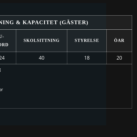
NING & KAPACITET (GÄSTER)
U-
SKOLSITTNING
STYRELSE
ÖAR
ORD
24
40
18
20
g
or