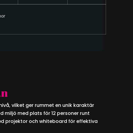
nor
an
knivå, vilket ger rummet en unik karaktär
ild miljö med plats för 12 personer runt
d projektor och whiteboard för effektiva