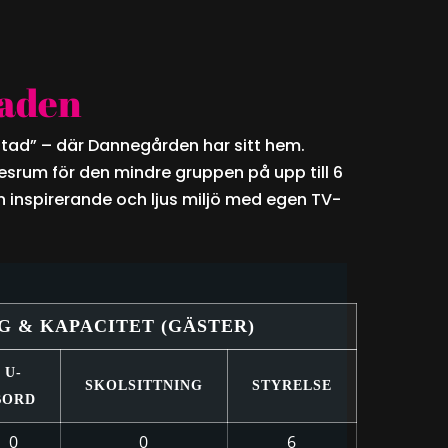
aden
stad” – där Dannegården har sitt hem.
esrum för den mindre gruppen på upp till 6
en inspirerande och ljus miljö med egen TV-
G & KAPACITET (GÄSTER)
U-
SKOLSITTNING
STYRELSE
BORD
0
0
6