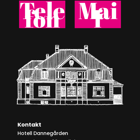
Tele
Mai
fon
l
Kontakt
Hotell Dannegården