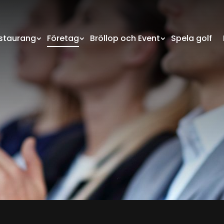
staurang
Företag
Bröllop och Event
Spela golf