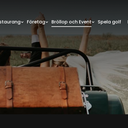
staurang
Företag
Bröllop och Event
Spela golf