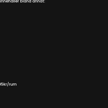
 innehåller bland annat:
895kr/rum