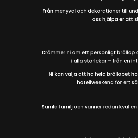
Från menyval och dekorationer till und
oss hjälpa er att 
Drömmer ni om ett personligt bröllop 
i alla storlekar – från en i
Ni kan välja att ha hela bröllopet h
hotellweekend för ert säl
Samla familj och vänner redan kvällen