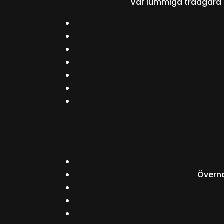
Vår lummiga trädgård er
Överna