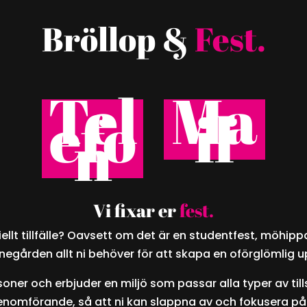
Bröllop &
Fest.
Tel
Ma
efo
il
n
Vi fixar er
fest.
eciellt tillfälle? Oavsett om det är en studentfest, möhip
negården allt ni behöver för att skapa en oförglömlig u
ner och erbjuder en miljö som passar alla typer av tills
 genomförande, så att ni kan slappna av och fokusera på a