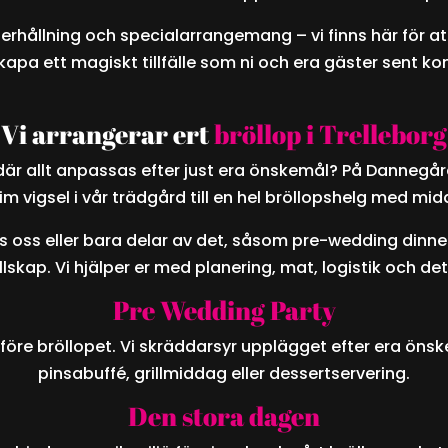
erhållning och specialarrangemang – vi finns här för at
skapa ett magiskt tillfälle som ni och era gäster sent
Vi arrangerar ert
bröllop i Trelleborg
där allt anpassas efter just era önskemål? På Dannegår
ntim vigsel i vår trädgård till en hel bröllopshelg med m
os oss eller bara delar av det, såsom pre-wedding dinner
lskap. Vi hjälper er med planering, mat, logistik och de
Pre Wedding Party
 före bröllopet. Vi skräddarsyr upplägget efter era öns
pinsabuffé, grillmiddag eller dessertservering.
Den stora dagen