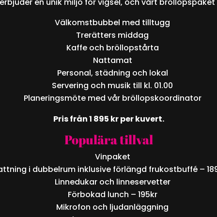
bjuder en unik miljö för vigsel, och vårt bröllopspaket
Välkomstbubbel med tilltugg
Trerätters middag
Kaffe och bröllopstårta
Nattamat
Personal, städning och lokal
Servering och musik till kl. 01.00
Planeringsmöte med vår bröllopskoordinator
Pris från 1 895 kr per kuvert.
Populära tillval
Vinpaket
ttning i dubbelrum inklusive förlängd frukostbuffé – 1
Linnedukar och linneservetter
Förbokad lunch – 195kr
Mikrofon och ljudanläggning