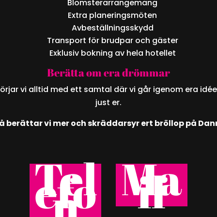
Blomsterarrangemang
Extra planeringsmöten
Avbeställningsskydd
Transport för brudpar och gäster
Exklusiv bokning av hela hotellet
Berätta om era drömmar
 börjar vi alltid med ett samtal där vi går igenom era i
just er.
så berättar vi mer och skräddarsyr ert bröllop på Da
Tel
Ma
efo
il
n