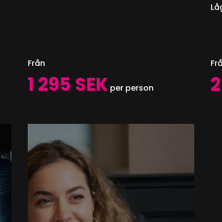
Lå
Från
Fr
1 295 SEK
2
per person