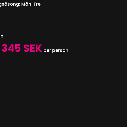
gsäsong: Mån-Fre
ån
 345 SEK
per person