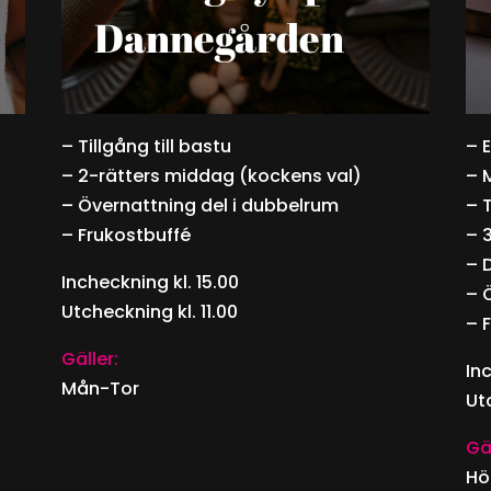
Dannegården
– Tillgång till bastu
– 
– 2-rätters middag (kockens val)
– 
– Övernattning del i dubbelrum
– T
– Frukostbuffé
– 
– 
Incheckning kl. 15.00
– 
Utcheckning kl. 11.00
– 
Gäller:
Inc
Mån-Tor
Utc
Gäl
Hö