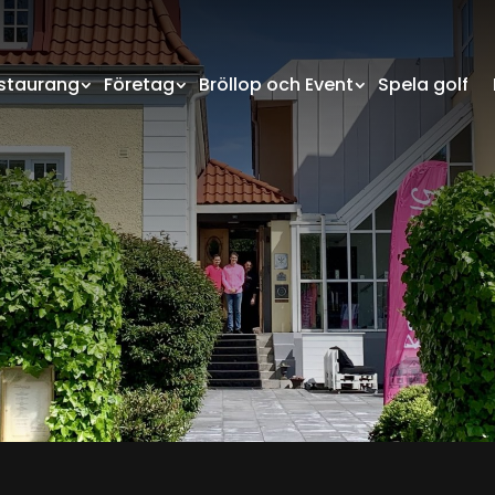
staurang
Företag
Bröllop och Event
Spela golf