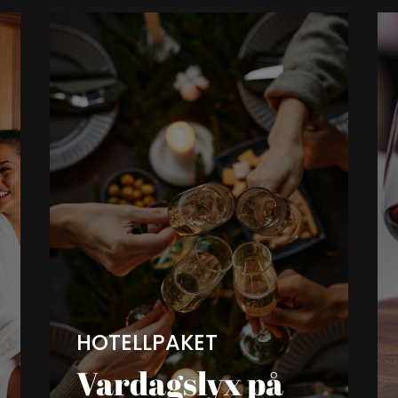
HOTELLPAKET
Vardagslyx på