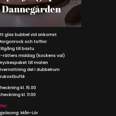
Dannegården
Ett glas bubbel vid ankomst
Morgonrock och tofflor
illgång till bastu
3-rätters middag (kockens val)
Dryckespaket till maten
Övernattning del i dubbelrum
Frukostbuffé
heckning kl. 15.00
heckning kl. 11:00
ler:
gsäsong: Mån-Lör