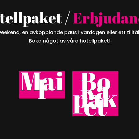
tellpaket /
Erbjudan
eekend, en avkopplande paus i vardagen eller ett tillfäll
Boka något av våra hotellpaket!
Mai
Bo
l
ka
pak
et