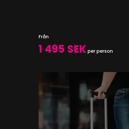
Från
1 495 SEK
per person