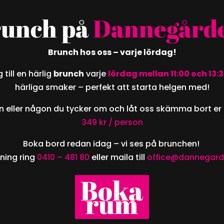
unch på
Dannegård
Brunch hos oss – varje lördag!
g till en härlig
brunch
varje
lördag mellan 11:00 och 13:
härliga smaker – perfekt att starta helgen med!
n eller någon du tycker om och låt oss skämma bort er 
349 kr / person
Boka bord redan idag – vi ses på brunchen!
ning ring
0410 – 481 80
eller maila till
office@dannegar
Boka
rum