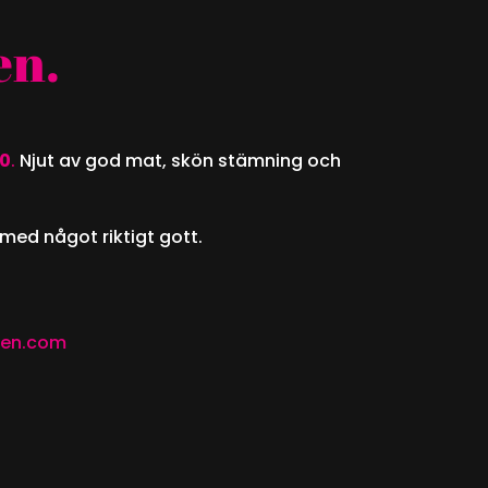
en
.
30
.
Njut av god mat, skön stämning och
med något riktigt gott.
den.com