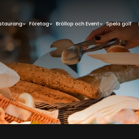
staurang
Företag
Bröllop och Event
Spela golf